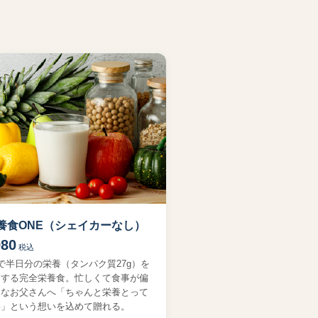
養食ONE（シェイカーなし）
980
税込
で半日分の栄養（タンパク質27g）を
ーする完全栄養食。忙しくて食事が偏
ちなお父さんへ「ちゃんと栄養とって
い」という想いを込めて贈れる。