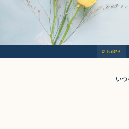
タマチャン
🍺 お酒好き
いつ