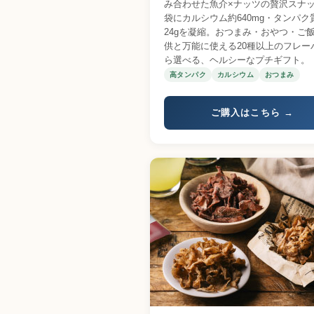
み合わせた魚介×ナッツの贅沢スナッ
袋にカルシウム約640mg・タンパク
24gを凝縮。おつまみ・おやつ・ご
供と万能に使える20種以上のフレー
ら選べる、ヘルシーなプチギフト。
高タンパク
カルシウム
おつまみ
ご購入はこちら →