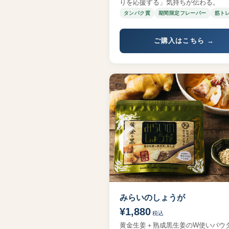
りを応援する」気持ちが伝わる。
タンパク質
期間限定フレーバー
筋ト
ご購入はこちら →
みらいのしょうが
¥1,880
税込
黄金生姜＋熟成黒生姜のW使いパウ