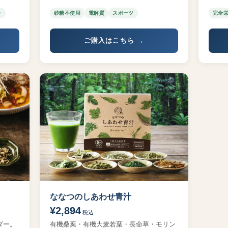
レ
砂糖不使用
電解質
スポーツ
完全
ご購入はこちら →
ななつのしあわせ青汁
¥2,894
税込
ダー。
有機桑葉・有機大麦若葉・長命草・モリン