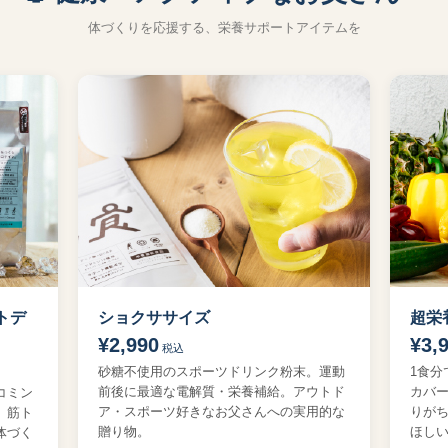
体づくりを応援する、栄養サポートアイテムを
トデ
ショクササイズ
超栄
¥2,990
¥3,
税込
砂糖不使用のスポーツドリンク粉末。運動
1食分
前後に最適な電解質・栄養補給。アウトド
カバ
コミン
ア・スポーツ好きなお父さんへの実用的な
りが
。筋ト
贈り物。
ほし
体づく