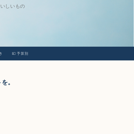
おいしいもの
き
💴 予算別
トを。