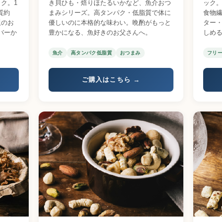
ク。1
き貝ひも・焙りほたるいかなど、魚介おつ
ック。
質約
まみシリーズ。高タンパク・低脂質で体に
食物繊
飯のお
優しいのに本格的な味わい。晩酌がもっと
ター
バーか
豊かになる、魚好きのお父さんへ。
しめ
魚介
高タンパク低脂質
おつまみ
フリ
ご購入はこちら →