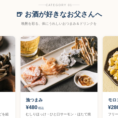
CATEGORY 01
🍺 お酒が好きなお父さんへ
晩酌を彩る、体にうれしいおつまみ＆ドリンクを
漁つまみ
モロ
¥480
¥28
税込
どを組
むしりほっけ・ひと口サーモン・ほたて焼
フリ