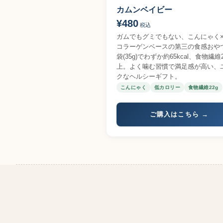
カムンベイビー
¥480
税込
ガムでもグミでもない、こんにゃく×
コラーゲンベースの第三の食感おや
袋(35g)でわずか約65kcal、食物繊維
上。よく噛む習慣で満足感が高い、
クなヘルシーギフト。
こんにゃく
低カロリー
食物繊維22g
ご購入はこちら →