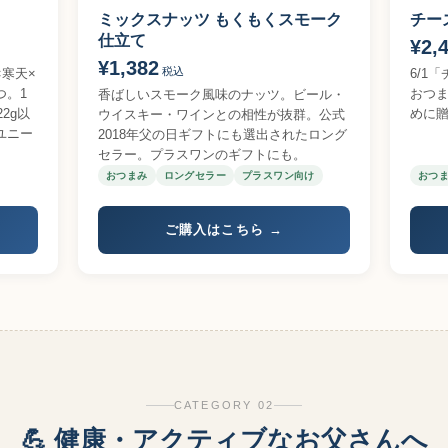
ミックスナッツ もくもくスモーク
チー
仕立て
¥2,
¥1,382
税込
寒天×
6/1
つ。1
おつ
香ばしいスモーク風味のナッツ。ビール・
22g以
めに
ウイスキー・ワインとの相性が抜群。公式
ユニー
2018年父の日ギフトにも選出されたロング
セラー。プラスワンのギフトにも。
おつまみ
ロングセラー
プラスワン向け
おつ
ご購入はこちら →
CATEGORY 02
💪 健康・アクティブなお父さんへ