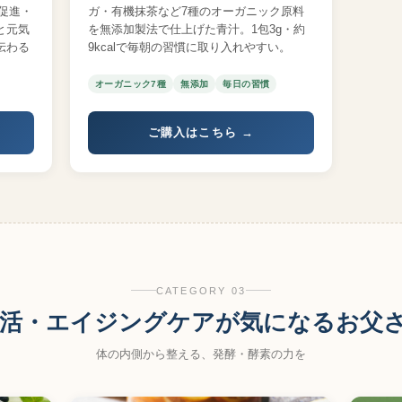
行促進・
ガ・有機抹茶など7種のオーガニック原料
と元気
を無添加製法で仕上げた青汁。1包3g・約
伝わる
9kcalで毎朝の習慣に取り入れやすい。
オーガニック7種
無添加
毎日の習慣
ご購入はこちら →
CATEGORY 03
 腸活・エイジングケアが気になるお父
体の内側から整える、発酵・酵素の力を