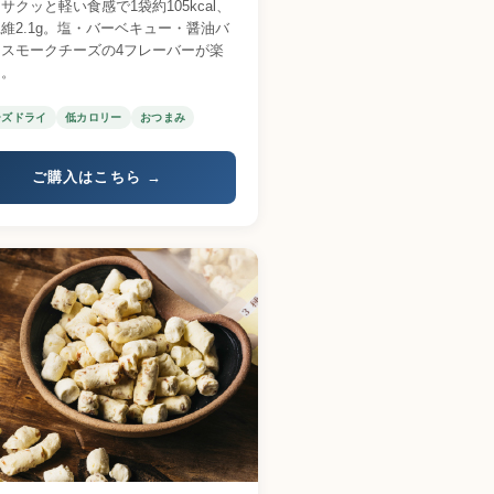
サクッと軽い食感で1袋約105kcal、
維2.1g。塩・バーベキュー・醤油バ
・スモークチーズの4フレーバーが楽
る。
ーズドライ
低カロリー
おつまみ
ご購入はこちら →