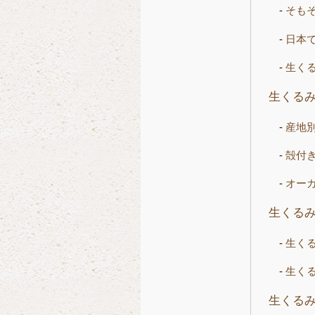
そも
日本
生く
生くる
産地
殻付
オー
生くる
生く
生く
生くる