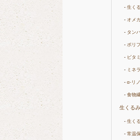
生く
オメ
タン
ポリ
ビタ
ミネ
α-
食物
生くる
生く
常温