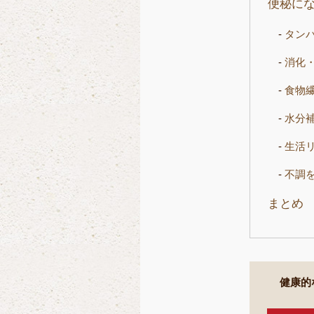
便秘に
タン
消化
食物
水分
生活
不調
まとめ
健康的