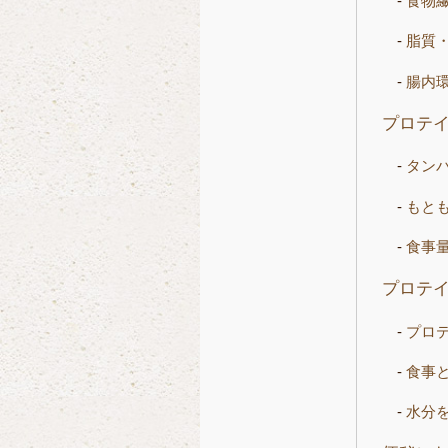
食物
脂質
腸内
プロテ
タン
もと
食事
プロテ
プロ
食事
水分