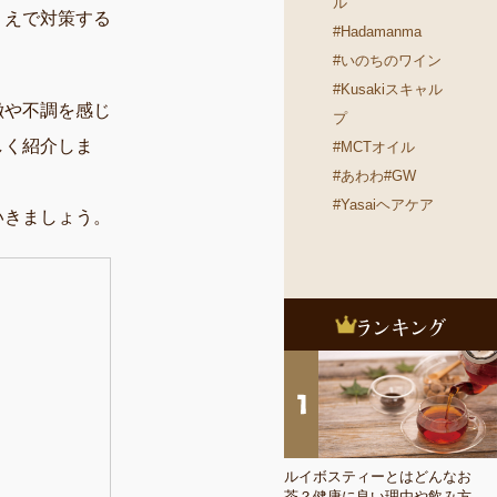
ル
うえで対策する
#Hadamanma
#いのちのワイン
#Kusakiスキャル
徴や不調を感じ
プ
しく紹介しま
#MCTオイル
#あわわ
#GW
#Yasaiヘアケア
いきましょう。
ルイボスティーとはどんなお
茶？健康に良い理由や飲み方