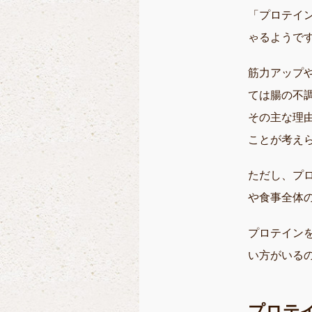
「プロテイ
ゃるようで
筋力アップ
ては腸の不
その主な理
ことが考え
ただし、プ
や食事全体
プロテイン
い方がいる
プロテ