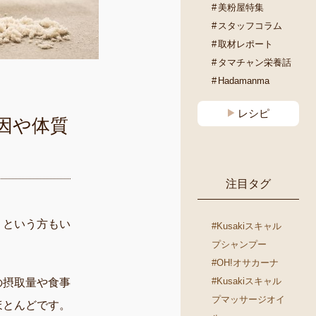
美粉屋特集
スタッフコラム
取材レポート
タマチャン栄養話
Hadamanma
レシピ
因や体質
注目タグ
」という方もい
#Kusakiスキャル
プシャンプー
#OH!オサカーナ
#Kusakiスキャル
の摂取量や食事
プマッサージオイ
ほとんどです。