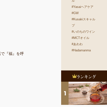
ル
#Yasaiヘアケア
#GW
#Kusakiスキャル
プ
#いのちのワイン
#MCTオイル
#あわわ
#Hadamanma
店で『福』を呼