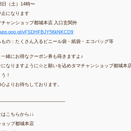
3日（土）14時〜
中止になります
マチャンショップ都城本店 入口玄関外
ps.app.goo.gl/vFSDHFBJY56kNKCD9
るもの：たくさん入るビニール袋・紙袋・エコバッグ等
と一緒にお得なクーポン券も蒔きますよ♪
せになりますように☆と願いを込めタマチャンショップ都城本
ょう！
加心よりお待ちしております。
_________________________
はこちらから↓↓
ョップ都城本店