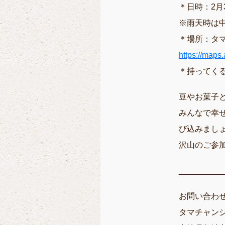
＊日時：2月
※雨天時は
＊場所：タ
https://ma
＊持ってく
豆やお菓子
みんなで幸
び込みまし
沢山のご参
__________
お問い合わせ
タマチャンシ