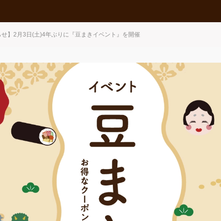
せ】2月3日(土)4年ぶりに『豆まきイベント』を開催