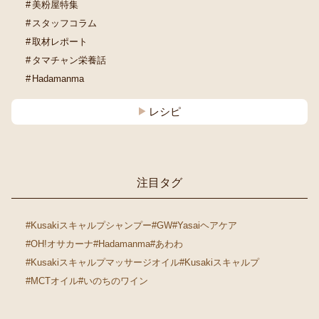
美粉屋特集
スタッフコラム
取材レポート
タマチャン栄養話
Hadamanma
レシピ
注目タグ
#Kusakiスキャルプシャンプー
#GW
#Yasaiヘアケア
#OH!オサカーナ
#Hadamanma
#あわわ
#Kusakiスキャルプマッサージオイル
#Kusakiスキャルプ
#MCTオイル
#いのちのワイン