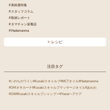
美粉屋特集
スタッフコラム
取材レポート
タマチャン栄養話
Hadamanma
レシピ
注目タグ
#いのちのワイン
#Kusakiスキャルプ
#MCTオイル
#Hadamanma
#OH!オサカーナ
#Kusakiスキャルプマッサージオイル
#あわわ
#GW
#Kusakiスキャルプシャンプー
#Yasaiヘアケア