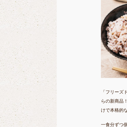
「フリーズ
らの新商品
けで本格的
一食分ずつ