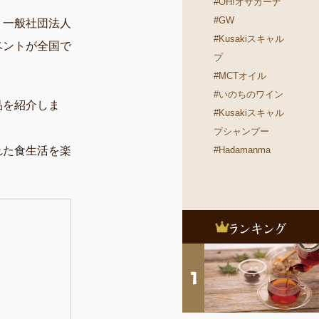
#OH!オサカーナ
#GW
、一般社団法人
#Kusakiスキャル
ベントが全国で
プ
。
#MCTオイル
#いのちのワイン
品を紹介しま
#Kusakiスキャル
プシャンプー
#Hadamanma
れた食生活を楽