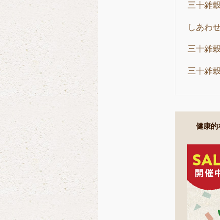
三十雑
しあわ
三十雑
三十雑
健康的