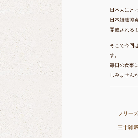
日本人にと
日本雑穀協
開催される
そこで今回
す。
毎日の食事
しみません
フリー
三十雑