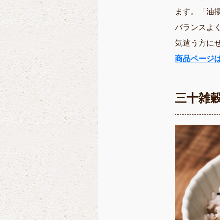
ます。「油
バランスよ
気遣う方に
商品ページは
三十雑