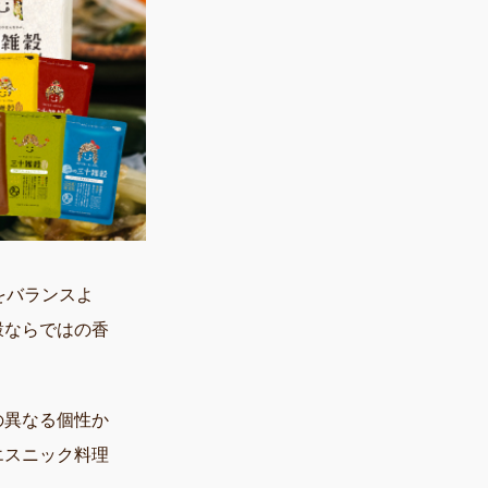
をバランスよ
穀ならではの香
の異なる個性か
エスニック料理