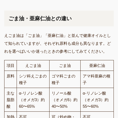
ごま油・亜麻仁油との違い
えごま油は「ごま油」「亜麻仁油」と並んで健康オイルとし
て知られていますが、それぞれ原料も成分も異なります。ど
れを選べばいいか迷ったときの参考にしてみてください。
項目
えごま油
ごま油
亜麻仁油
原料
シソ科えごまの
ゴマ科ごまの
アマ科亜麻の種
種子
種子
子
主な
α-リノレン酸
リノール酸
α-リノレン酸
脂肪
（オメガ3）約
（オメガ6）約
（オメガ3）約
酸
60〜65%
40〜50%
55〜60%
加熱
不可
可（炒め物・
不可