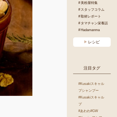
美粉屋特集
スタッフコラム
取材レポート
タマチャン栄養話
Hadamanma
レシピ
注目タグ
#Kusakiスキャル
プシャンプー
#Kusakiスキャル
プ
#あわわ
#GW