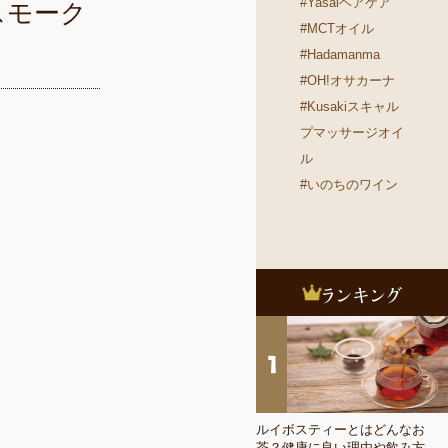
#Yasaiヘアケア
スモーク
#MCTオイル
#Hadamanma
#OH!オサカーナ
#Kusakiスキャル
プマッサージオイ
ル
#いのちのワイン
ルイボスティーとはどんなお
茶？健康に良い理由や飲み方