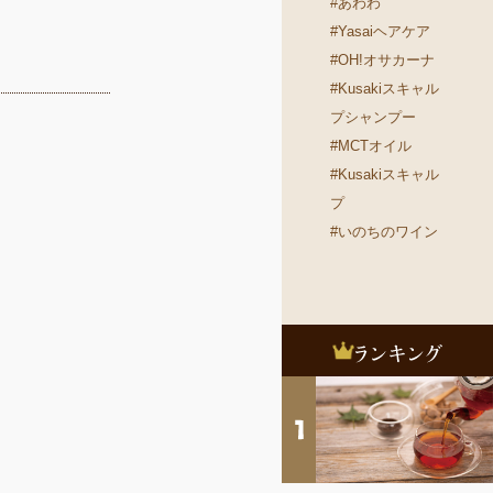
#あわわ
#Yasaiヘアケア
#OH!オサカーナ
#Kusakiスキャル
プシャンプー
#MCTオイル
#Kusakiスキャル
プ
#いのちのワイン