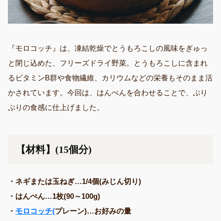
『モロコッチ』は、凍結乾燥でとうもろこしの風味をぎゅっ
と閉じ込めた、フリーズドライ野菜。とうもろこしに含まれ
るビタミンB群や食物繊維、カリウムなどの栄養もそのまま活
かされています。今回は、はんぺんを合わせることで、ぷり
ぷりの食感に仕上げました。
【材料】(15個分)
・ネギまたは玉ねぎ…1/4個(みじん切り)
・はんぺん…1枚(90～100g)
・
モロコッチ(
プレーン)…お好みの量