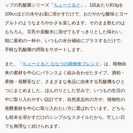
ップの乳酸菌シリーズ「
ちょーぐると
」。1回あたり約3gを
100ccほどの水やお湯に溶かすだけで、おだやかな酸味とヨー
グルトのようなまろやかさを楽しめます。そのまま飲むのは
もちろん、豆乳や炭酸水に混ぜてもすっきりとした味わい。
朝に最初の一杯や、いつもの水分補給にプラスするだけで、
手軽な乳酸菌の摂取をサポートします。
また、「
ちょーぐると ななつの植物食ブレンド
」は、植物由
来の素材を中心にバランスよく組み合わせたタイプ。酒粕・
果物・発酵茶など、さまざまな食品に由来する乳酸機をひと
つにまとめました。ほんのりとした甘みで、いつもの生活の
中に取り入れやすい設計です。自然派志向の方や、植物性の
発酵素材を中心に取り入れたい方に選ばれています。どちら
も粉末を溶かすだけのシンプルなスタイルだから、忙しい日
でも無理なく続けられます。