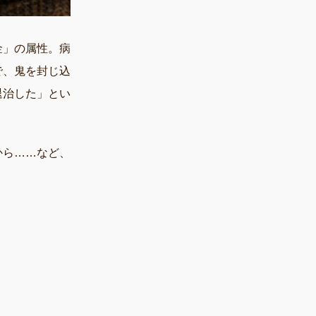
金」の属性。病
で、鬼を封じ込
退治した」とい
から……など、