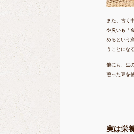
また、古く
や災いも「
めるという
うことにな
他にも、生
煎った豆を
実は栄