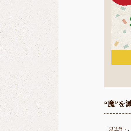
“魔”
「鬼は外～