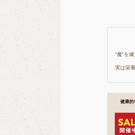
“魔”を
実は栄
健康的