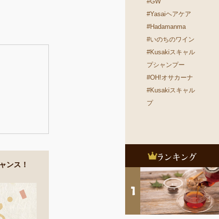
#GW
#Yasaiヘアケア
#Hadamanma
#いのちのワイン
#Kusakiスキャル
プシャンプー
#OH!オサカーナ
#Kusakiスキャル
プ
ャンス！