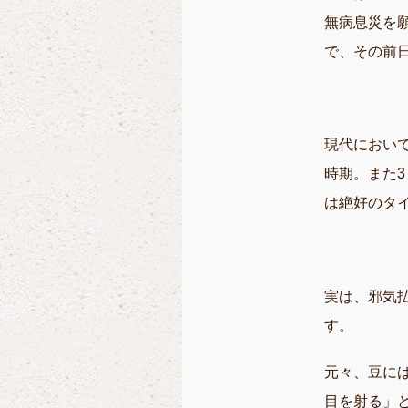
無病息災を
で、その前
現代におい
時期。また
は絶好のタ
実は、邪気
す。
元々、豆に
目を射る」