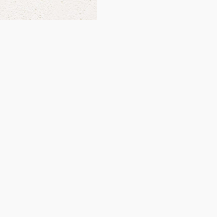
商品一覧
お買い物ガイ
食品
配送方法
健康茶
支払い方法
調味料
同梱につい
美粉屋
よくある質問
スポーツ
各種お問い
基礎化粧品
よくある質
スキンケア
ヘアケア
読みもの
読みもの一
エイジングケア
Hadamanm
おすすめギフト