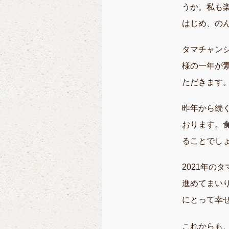
うか。私も
はじめ、の
タマチャン
様の一年が
ただきます
昨年から続
おります。
ることでし
2021年の
進めてまい
にとって幸
これからも