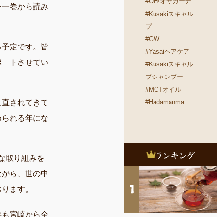
#OH!オサカーナ
を一巻から読み
#Kusakiスキャル
プ
#GW
る予定です。皆
#Yasaiヘアケア
ポートさせてい
#Kusakiスキャル
プシャンプー
#MCTオイル
#Hadamanma
見直されてきて
められる年にな
まな取り組みを
ながら、世の中
おります。
年も宮崎から全