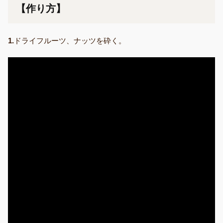
【作り方】
1.
ドライフルーツ、ナッツを砕く。