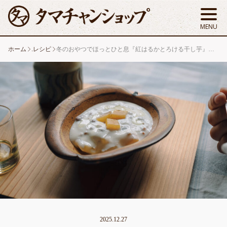
ホーム
.レシピ
冬のおやつでほっとひと息『紅はるかとろける干し芋』でつくるヨーグルト和え
2025.12.27