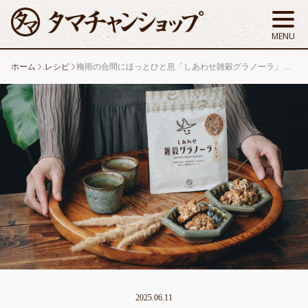
ホーム
.レシピ
梅雨の合間にほっとひと息「しあわせ雑穀グラノーラ」でつくるヘルシークッキー
2025.06.11