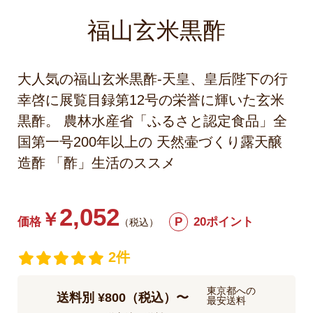
福山玄米黒酢
大人気の福山玄米黒酢-天皇、皇后陛下の行
幸啓に展覧目録第12号の栄誉に輝いた玄米
黒酢。 農林水産省「ふるさと認定食品」全
国第一号200年以上の 天然壷づくり露天醸
造酢 「酢」生活のススメ
2,052
￥
価格
P
20ポイント
（税込）
2件
東京都への
送料別 ¥800（税込）〜
最安送料