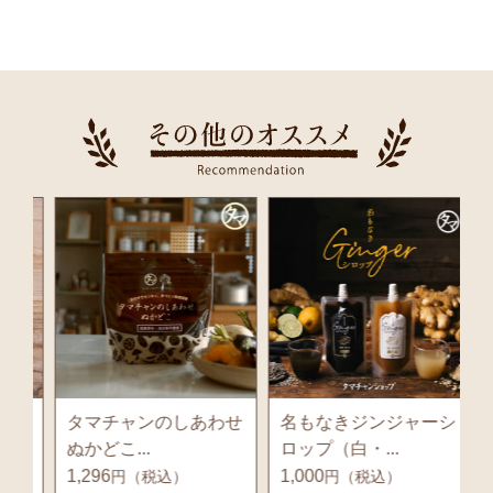
タマチャンのしあわせ
名もなきジンジャーシ
ぬかどこ...
ロップ（白・...
（
1,296
1,000
1
円（税込）
円（税込）