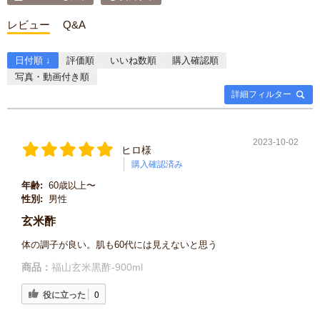
レビュー
Q&A
日付順 ↓
評価順
いいね数順
購入確認順
写真・動画付き順
詳細フィルター
2023-10-02
ヒロ様
購入確認済み
年齢:
60歳以上〜
性別:
男性
玄米酢
体の調子が良い。肌も60代には見えないと思う
商品：
福山玄米黒酢-900ml
役に立った
0