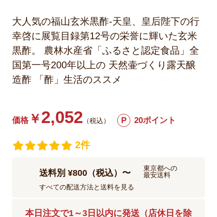
大人気の福山玄米黒酢-天皇、皇后陛下の行
幸啓に展覧目録第12号の栄誉に輝いた玄米
黒酢。 農林水産省「ふるさと認定食品」全
国第一号200年以上の 天然壷づくり露天醸
造酢 「酢」生活のススメ
2,052
￥
価格
P
20ポイント
（税込）
2件
東京都への
送料別 ¥800（税込）〜
最安送料
すべての配送方法と送料を見る
本日注文で1～3日以内に発送（店休日を除