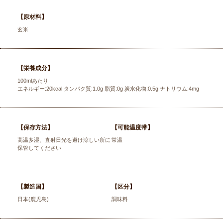
【原材料】
玄米
【栄養成分】
100mlあたり
エネルギー:20kcal タンパク質:1.0g 脂質:0g 炭水化物:0.5g ナトリウム:4mg
【保存方法】
【可能温度帯】
高温多湿、直射日光を避け涼しい所に
常温
保管してください
【製造国】
【区分】
日本(鹿児島)
調味料