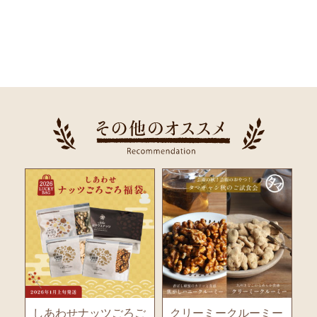
ご
クリーミークルーミー
おかーる3種セット...