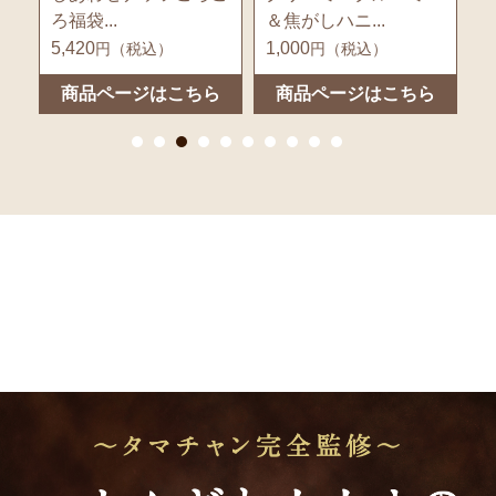
＆焦がしハニ...
シ
1,000
1,140
1
円（税込）
円（税込）
ら
商品ページはこちら
商品ページはこちら