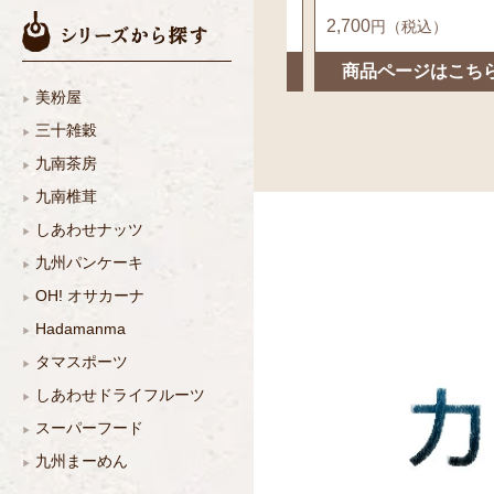
4,300
2,700
円（税込）
円（税込）
こちら
商品ページはこちら
商品ページはこち
美粉屋
三十雑穀
九南茶房
九南椎茸
しあわせナッツ
九州パンケーキ
OH! オサカーナ
Hadamanma
タマスポーツ
しあわせドライフルーツ
スーパーフード
九州まーめん