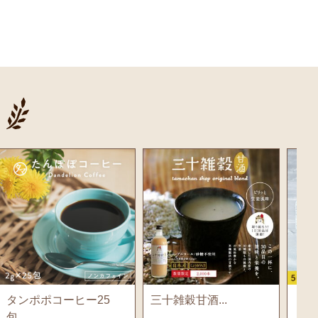
タンポポコーヒー25
三十雑穀甘酒...
まん天
包...