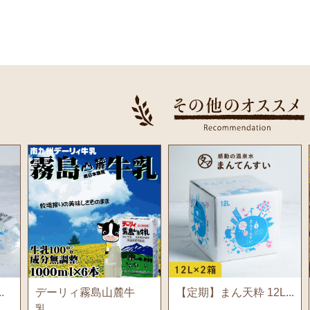
.
デーリィ霧島山麓牛
【定期】まん天粋 12L...
乳...