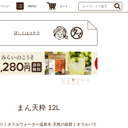
イページ
MENU
カート
詳しくはコチラ
まん天粋 12L
リミネラルウォーター温泉水 天然の抜群ミネラルバラ