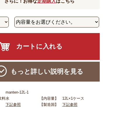
さらに！お得な
定期購入
はこちら
もっと詳しい説明を見る
anten-12L-1
飲料水
【内容量】 12L×1ケース
名】
下記参照
【製造国】
下記参照