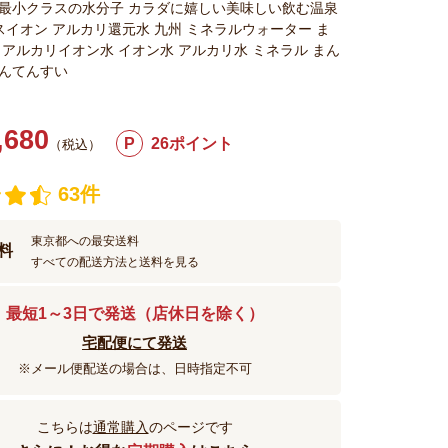
最小クラスの水分子 カラダに嬉しい美味しい飲む温泉
ナスイオン アルカリ還元水 九州 ミネラルウォーター ま
 アルカリイオン水 イオン水 アルカリ水 ミネラル
まん
んてんすい
,680
P
26ポイント
（税込）
63件
東京都への最安送料
料
すべての配送方法と送料を見る
最短1～3日で発送（店休日を除く）
宅配便にて発送
※メール便配送の場合は、日時指定不可
こちらは
通常購入
のページです