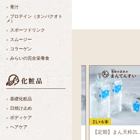
青汁
プロテイン（タンパクオト
メ）
スポーツドリンク
スムージー
コラーゲン
みらいの完全栄養食
基礎化粧品
日焼け止め
ボディケア
ヘアケア
【定期】まん天粋
【定期】まん天粋2L..
500ml...