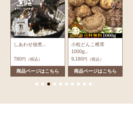
小粒どんこ椎茸
えのきっ粉...
小
1000g...
9,180
600
2
円（税込）
円（税込）
ら
商品ページはこちら
商品ページはこちら