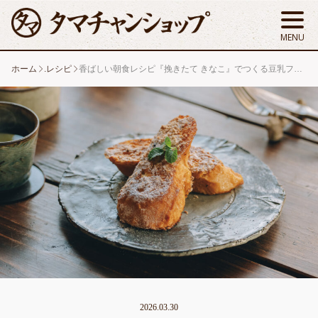
ホーム
.レシピ
香ばしい朝食レシピ『挽きたて きなこ』でつくる豆乳フレンチトースト
2026.03.30