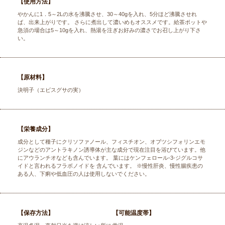
【使用方法】
やかんに1．5～2Lの水を沸騰させ、30～40gを入れ、5分ほど沸騰させれ
ば、出来上がりです。 さらに煮出して濃いめもオススメです。給茶ポットや
急須の場合は5～10gを入れ、熱湯を注ぎお好みの濃さでお召し上がり下さ
い。
【原材料】
決明子（エビスグサの実）
【栄養成分】
成分として種子にクリソファノール、フィスチオン、オブツシフォリンエモ
ジンなどのアントラキノン誘導体が主な成分で現在注目を浴びています。他
にアウランチオなども含んでいます。 葉にはケンフェロール-3-ジグルコサ
イドと言われるフラボノイドを 含んでいます。 ※慢性肝炎、慢性腸疾患の
ある人、下痢や低血圧の人は使用しないでください。
【保存方法】
【可能温度帯】