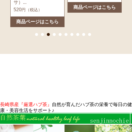
サ）...
ル.
商品ページはこちら
520
7
円（税込）
ら
商品ページはこちら
長崎県産『厳選ハブ茶』
自然が育んだハブ茶の栄養で毎日の健
康・美容生活をサポート♪