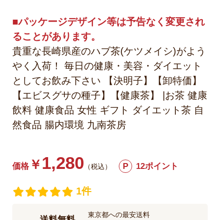
■パッケージデザイン等は予告なく変更され
ることがあります。
貴重な長崎県産のハブ茶(ケツメイシ)がよう
やく入荷！ 毎日の健康・美容・ダイエット
としてお飲み下さい 【決明子】【卸特価】
【エビスグサの種子】【健康茶】 |お茶 健康
飲料 健康食品 女性 ギフト ダイエット茶 自
然食品 腸内環境 九南茶房
1,280
￥
価格
P
12ポイント
（税込）
1件
東京都への最安送料
送料無料