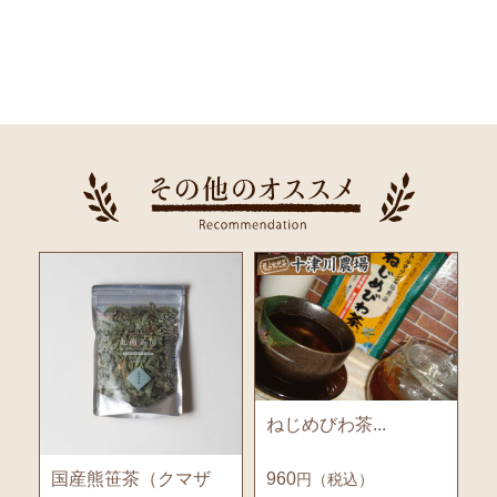
ねじめびわ茶...
銭
国産熊笹茶（クマザ
960
円（税込）