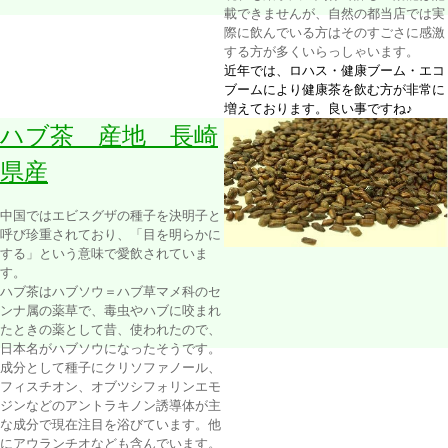
載できませんが、自然の都当店では実
際に飲んでいる方はそのすごさに感激
する方が多くいらっしゃいます。
近年では、ロハス・健康ブーム・エコ
ブームにより健康茶を飲む方が非常に
増えております。良い事ですね♪
ハブ茶 産地 長崎
県産
中国ではエビスグザの種子を決明子と
呼び珍重されており、「目を明らかに
する」という意味で愛飲されていま
す。
ハブ茶はハブソウ＝ハブ草マメ科のセ
ンナ属の薬草で、毒虫やハブに咬まれ
たときの薬として昔、使われたので、
日本名がハブソウになったそうです。
成分として種子にクリソファノール、
フィスチオン、オブツシフォリンエモ
ジンなどのアントラキノン誘導体が主
な成分で現在注目を浴びています。他
にアウランチオなども含んでいます。