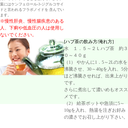
葉にはケンフェロール-3-ジグルコサイ
ドと言われるフラボノイドを 含んでい
ます。
※慢性肝炎、慢性腸疾患のある
人、下痢や低血圧の人は使用し
ないでください。
[ハブ茶の飲み方/淹れ方]
水 １．５～２Ｌ
ハブ茶 約３
０～４０ｇ
（1） やかんに1．5～2Lの水を
沸騰させ、30～40gを入れ、5分
ほど沸騰させれば、出来上がり
です。
さらに煮出して濃いめもオスス
メです。
（2） 給茶ポットや急須に5～
10gを入れ、熱湯を注ぎお好み
の濃さでお召し上がり下さい。