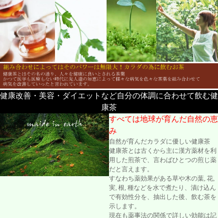
健康改善・美容・ダイエットなど自分の体調に合わせて飲む健
康茶
すべては地球が育んだ自然の恵
み
自然が育んだカラダに優しい健康茶
健康茶とは古くから主に漢方薬材を利
用した煎茶で、言わばひとつの煎じ薬
だと言えます。
すなわち薬効果がある草や木の葉, 花,
実, 根, 種などを水で煮たり、漬け込ん
で有効性分を、抽出した後、飲む茶を
示します。
現在も薬事法の関係で詳しい効能は記