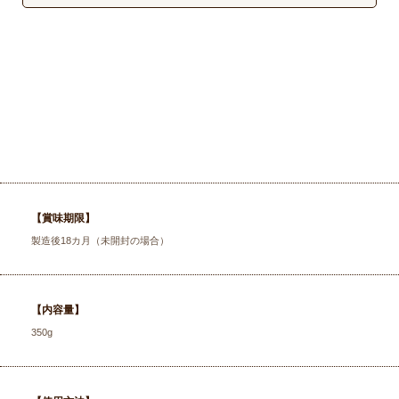
【賞味期限】
製造後18カ月（未開封の場合）
【内容量】
350g