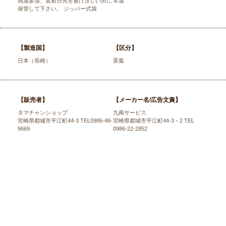
高温多湿、直射日光を避け涼しい所に
常温
保管して下さい。 ジッパー式袋
【製造国】
【区分】
日本（長崎）
茶葉
【販売者】
【メーカー名/広告文責】
タマチャンショップ
九南サービス
宮崎県都城市平江町44-3 TEL0986-46-
宮崎県都城市平江町44-3－2 TEL
9669
0986-22-2852