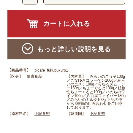
もっと詳しい説明を見る
【商品番号】 bicafe_fukubukuro1
【区分】 健康食品
【内容量】 みらいのこうそ100g
／こなゆきコラーゲン100g／みら
いのエステ100g／母なるスムージ
ー150g／ちょーぐると100g／植物
性ちょーぐると100g／いのちのワ
イン100g／八百屋ファイバー180g
／みらいのミルク100g 上記の中
から7種類の組み合わせをご用意
しております。
【原材料名】
下記参照
【製造国】
下記参照