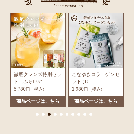
ッ
こなゆきコラーゲンセ
Nanacarat Vitami...
ット (10...
ッ
1,980
2,990
8
円（税込）
円（税込）
ら
商品ページはこちら
商品ページはこちら