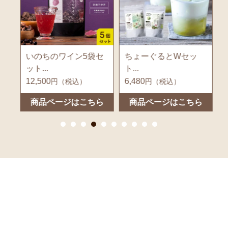
セ
いのちのワイン5袋セ
ちょーぐるとWセッ
ット...
ト...
袋
12,500
6,480
4
円（税込）
円（税込）
ら
商品ページはこちら
商品ページはこちら