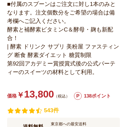
■付属のスプーンはご注文に対し1本のみと
なります。注文個数分をご希望の場合は備
考欄へご記入ください。
酵素と補酵素ビタミンC＆酵母・麹も新配
合！
| 酵素 ドリンク サプリ 美粉屋 ファスティン
グ 断食 酵素ダイエット 糖質制限
第92回アカデミー賞授賞式後の公式パーテ
ィーのスイーツの材料として利用。
13,800
￥
価格
P
138ポイント
（税込）
543件
東京都への最安送料
送料無料