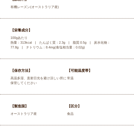
有機レーズン(オーストラリア産)
【栄養成分】
100gあたり
熱量：313kcal | たんぱく質：2.3g | 脂質:0.5g | 炭水化物：
77.8g | ナトリウム：8.4mg(食塩相当量：0.02g)
【保存方法】
【可能温度帯】
高温多湿、直射日光を避け涼しい所に
常温
保管してください
【製造国】
【区分】
オーストラリア産
食品