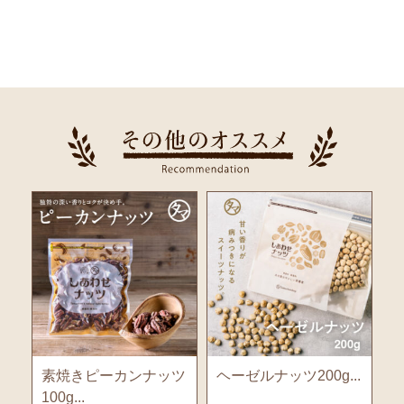
ツ
ヘーゼルナッツ200g...
ななつのしあわせミッ
自
クスナッツ ...