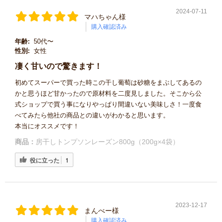
2024-07-11
マハちゃん様
購入確認済み
年齢:
50代〜
性別:
女性
凄く甘いので驚きます！
初めてスーパーで買った時この干し葡萄は砂糖をまぶしてあるの
かと思うほど甘かったので原材料を二度見しました。そこから公
式ショップで買う事になりやっぱり間違いない美味しさ！一度食
べてみたら他社の商品との違いがわかると思います。
本当にオススメです！
商品：
房干しトンプソンレーズン800g（200g×4袋）
役に立った
1
2023-12-17
まんべー様
購入確認済み