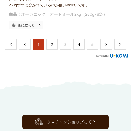
250gずつに分かれているのが使いやすいです。
商品：
オーガニック オートミール2kg（250g×8袋）
役に立った
0
​1
​2
​3
​4
​5
タマチャンショップって？