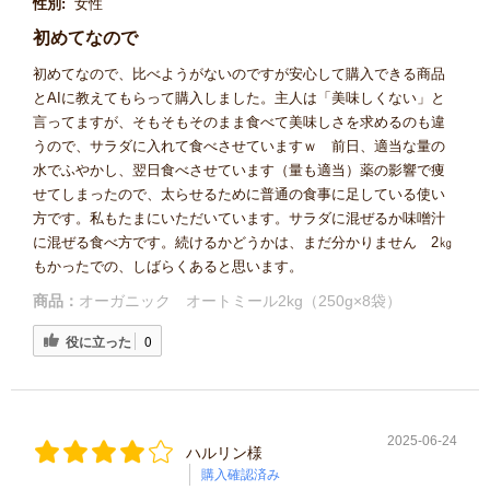
性別:
女性
初めてなので
初めてなので、比べようがないのですが安心して購入できる商品
とAIに教えてもらって購入しました。主人は「美味しくない」と
言ってますが、そもそもそのまま食べて美味しさを求めるのも違
うので、サラダに入れて食べさせていますｗ 前日、適当な量の
水でふやかし、翌日食べさせています（量も適当）薬の影響で痩
せてしまったので、太らせるために普通の食事に足している使い
方です。私もたまにいただいています。サラダに混ぜるか味噌汁
に混ぜる食べ方です。続けるかどうかは、まだ分かりません 2㎏
もかったでの、しばらくあると思います。
商品：
オーガニック オートミール2kg（250g×8袋）
役に立った
0
2025-06-24
ハルリン様
購入確認済み