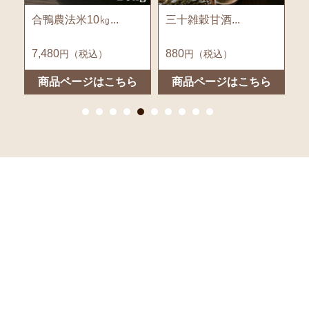
合鴨農法米10㎏...
三十雑穀甘酒...
セ
7,480
880
1
円（税込）
円（税込）
ら
商品ページはこちら
商品ページはこちら