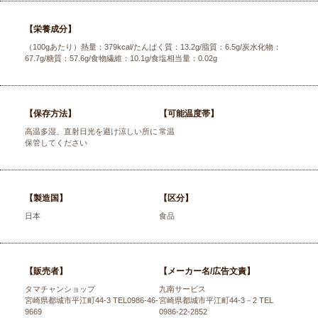
【栄養成分】
（100gあたり）熱量：379kcal/たんぱく質：13.2g/脂質：6.5g/炭水化物：
67.7g/糖質：57.6g/食物繊維：10.1g/食塩相当量：0.02g
【保存方法】
【可能温度帯】
高温多湿、直射日光を避け涼しい所に
常温
保管してください
【製造国】
【区分】
日本
食品
【販売者】
【メーカー名/広告文責】
タマチャンショップ
九南サービス
宮崎県都城市平江町44-3 TEL0986-46-
宮崎県都城市平江町44-3－2 TEL
9669
0986-22-2852