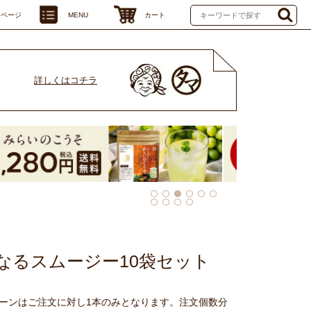
イページ
MENU
カート
詳しくはコチラ
なるスムージー10袋セット
ーンはご注文に対し1本のみとなります。注文個数分