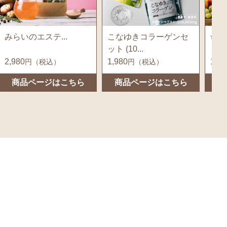
こなゆきコラーゲンセ
母なるスムージー5袋セ
みら
ット (10...
ット...
1,980
12,800
2,68
円（税込）
円（税込）
商品ページはこちら
商品ページはこちら
商