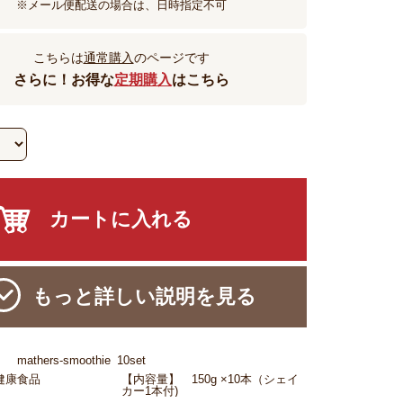
※メール便配送の場合は、日時指定不可
こちらは
通常購入
のページです
さらに！お得な
定期購入
はこちら
もっと詳しい説明を見る
athers-smoothie_10set
健康食品
【内容量】 150g ×10本（シェイ
カー1本付)