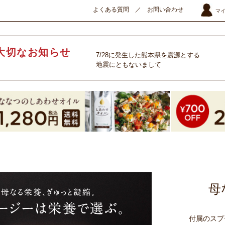
よくある質問
／
お問い合わせ
マ
大切なお知らせ
7/28に発生した熊本県を震源とする
地震にともないまして
母
付属のスプ