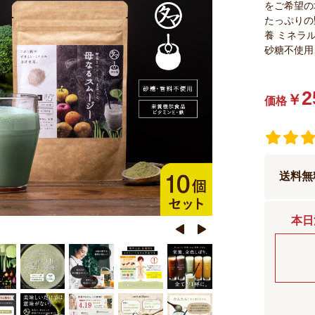
をご希望の
たっぷりの
養 ミネラ
砂糖不使用
2
￥
価格
送料無
本日