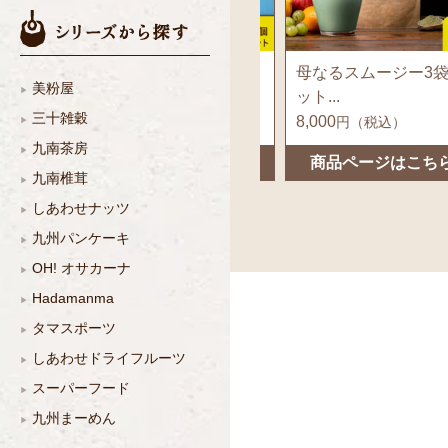
5袋セッ
母なるスムージー3袋セ
こなゆきコラーゲン
美粉屋
ット...
（プラントベー...
三十雑穀
8,000
3,500
）
円（税込）
円（税込）
九南茶房
こちら
商品ページはこちら
商品ページはこち
九南椎茸
しあわせナッツ
九州パンケーキ
OH! オサカーナ
Hadamanma
タマスポーツ
しあわせドライフルーツ
スーパーフード
九州まーめん