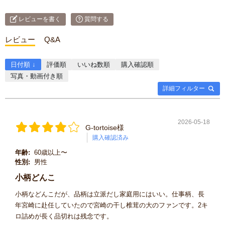
レビューを書く
質問する
レビュー
Q&A
日付順 ↓
評価順
いいね数順
購入確認順
写真・動画付き順
詳細フィルター
2026-05-18
G-tortoise様
購入確認済み
年齢:
60歳以上〜
性別:
男性
小柄どんこ
小柄などんこだが、品柄は立派だし家庭用にはいい。仕事柄、長
年宮崎に赴任していたので宮崎の干し椎茸の大のファンです。2キ
ロ詰めが長く品切れは残念です。