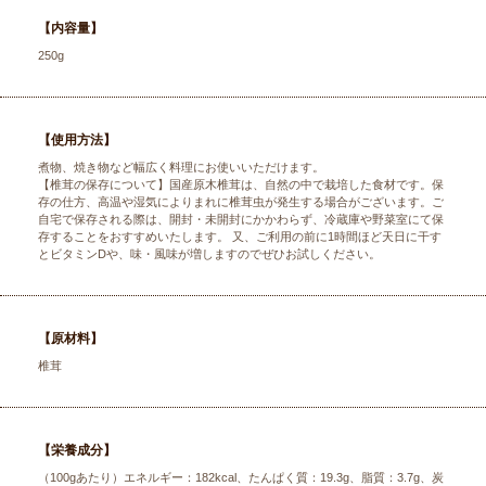
【内容量】
250g
【使用方法】
煮物、焼き物など幅広く料理にお使いいただけます。
【椎茸の保存について】国産原木椎茸は、自然の中で栽培した食材です。保
存の仕方、高温や湿気によりまれに椎茸虫が発生する場合がございます。ご
自宅で保存される際は、開封・未開封にかかわらず、冷蔵庫や野菜室にて保
存することをおすすめいたします。 又、ご利用の前に1時間ほど天日に干す
とビタミンDや、味・風味が増しますのでぜひお試しください。
【原材料】
椎茸
【栄養成分】
（100gあたり）エネルギー：182kcal、たんぱく質：19.3g、脂質：3.7g、炭