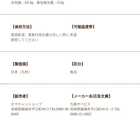
水化物：63.4g、食塩相当量：0.0g
【保存方法】
【可能温度帯】
高温多湿、直射日光を避け涼しい所に
常温
保管してください
【製造国】
【区分】
日本（九州）
食品
【販売者】
【メーカー名/広告文責】
タマチャンショップ
九南サービス
宮崎県都城市平江町44-3 TEL0986-46-
宮崎県都城市平江町44-3－2 TEL
9669
0986-22-2852