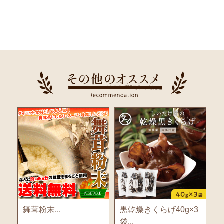
舞茸粉末...
黒乾燥きくらげ40g×3
袋...
13