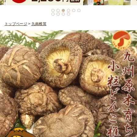
トップページ
>
九南椎茸