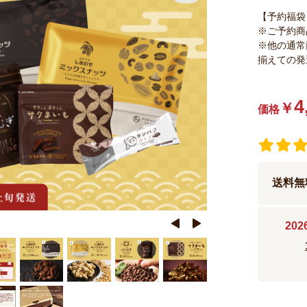
【予約福袋
※ご予約商
※他の通常
揃えての発
4
￥
価格
送料無
20