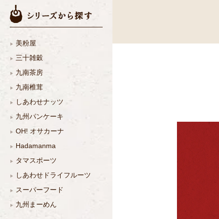
美粉屋
三十雑穀
九南茶房
九南椎茸
しあわせナッツ
九州パンケーキ
OH! オサカーナ
Hadamanma
タマスポーツ
しあわせドライフルーツ
スーパーフード
九州まーめん