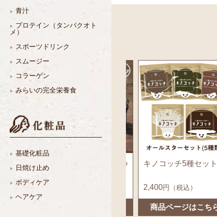
青汁
プロテイン（タンパクオト
メ）
スポーツドリンク
スムージー
コラーゲン
みらいの完全栄養食
基礎化粧品
はちみつ
キノコッチ5種セット...
2023年の感謝を込め
日焼け止め
ボディケア
2,400
14,978
円（税込）
円（税込）
ヘアケア
こちら
商品ページはこちら
商品ページはこち