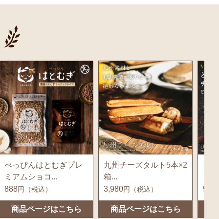
九州チーズタルト5本×2
とろけるしあわせチョ
クリ
箱...
コレート4種...
800g
3,980
5,960
4,50
円（税込）
円（税込）
商品ページはこちら
商品ページはこちら
商