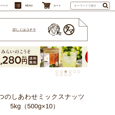
イページ
MENU
カート
詳しくはコチラ
つのしあわせミックスナッツ
5kg（500g×10）