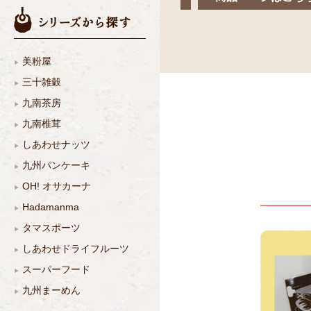
美粉屋
三十雑穀
九南茶房
九南椎茸
しあわせナッツ
九州パンケーキ
OH! オサカーナ
Hadamanma
タマスポーツ
しあわせドライフルーツ
スーパーフード
九州まーめん