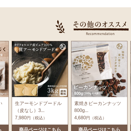
い
生アーモンドプードル
素焼きピーカンナッツ
（皮なし）3...
800g...
7,980
4,680
円（税込）
円（税込）
ら
商品ページはこちら
商品ページはこちら