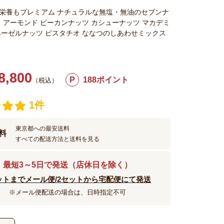
栄養もプレミアム ナチュラルな無塩・無油のセブンナ
ミ アーモンド ピーカンナッツ カシューナッツ マカデミ
ヘーゼルナッツ ピスタチオ ななつのしあわせミックス
8,800
P
188ポイント
（税込）
1件
東京都への最安送料
料
すべての配送方法と送料を見る
最短3～5日で発送（店休日を除く）
ットまでメール便/2セットから宅配便にて発送
※メール便配送の場合は、日時指定不可