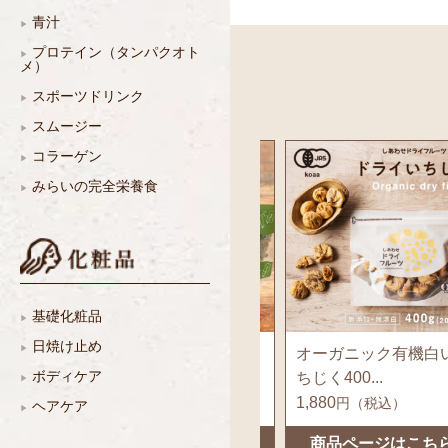
青汁
プロテイン（タンパクオト
メ）
スポーツドリンク
スムージー
コラーゲン
みらいの完全栄養食
基礎化粧品
日焼け止め
ベリー
選べる海の健康おや
オーガニック有機白
ボディケア
つ...
ちじく400...
480
1,880
円（税込）
円（税込）
ヘアケア
こちら
商品ページはこちら
商品ページはこち