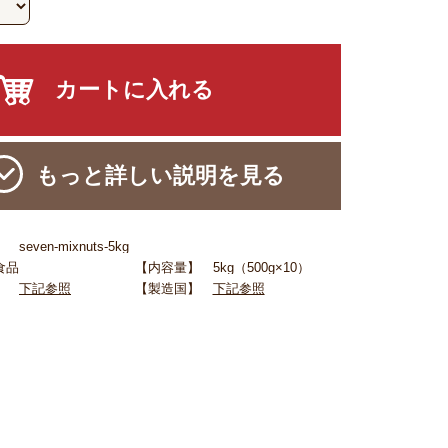
もっと詳しい説明を見る
even-mixnuts-5kg
食品
【内容量】 5kg（500g×10）
名】
下記参照
【製造国】
下記参照