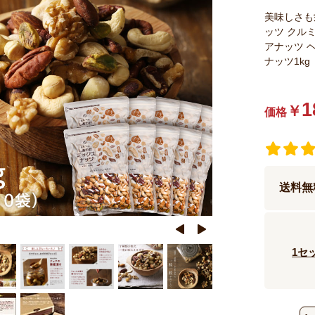
美味しさも
ッツ クル
アナッツ 
ナッツ1kg
1
￥
価格
送料無
1セ