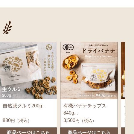
自然派クルミ200g...
有機バナナチップス
なな
840g...
クス
880
3,500
1,49
円（税込）
円（税込）
商品ページはこちら
商品ページはこちら
商