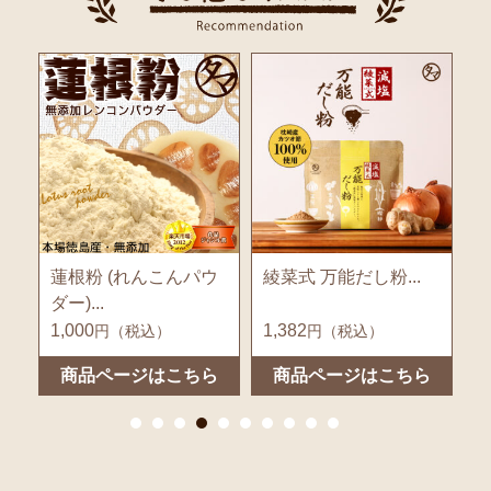
ル
蓮根粉 (れんこんパウ
綾菜式 万能だし粉...
M
ダー)...
1,000
1,382
1
円（税込）
円（税込）
ら
商品ページはこちら
商品ページはこちら