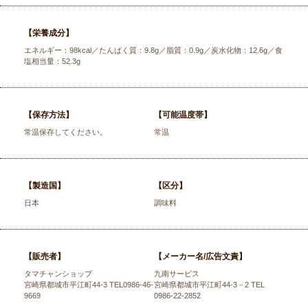
【栄養成分】
エネルギー：98kcal／たんぱく質：9.8g／脂質：0.9g／炭水化物：12.6g／食
塩相当量：52.3g
【保存方法】
【可能温度帯】
常温保存してください。
常温
【製造国】
【区分】
日本
調味料
【販売者】
【メーカー名/広告文責】
タマチャンショップ
九南サービス
宮崎県都城市平江町44-3 TEL0986-46-
宮崎県都城市平江町44-3－2 TEL
9669
0986-22-2852