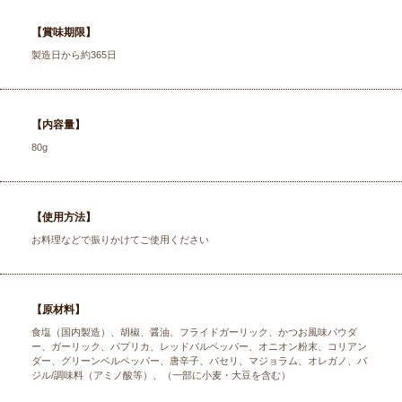
【賞味期限】
製造日から約365日
【内容量】
80g
【使用方法】
お料理などで振りかけてご使用ください
【原材料】
食塩（国内製造）、胡椒、醤油、フライドガーリック、かつお風味パウダ
ー、ガーリック、パプリカ、レッドバルペッパー、オニオン粉末、コリアン
ダー、グリーンベルペッパー、唐辛子、パセリ、マジョラム、オレガノ、バ
ジル/調味料（アミノ酸等）、（一部に小麦・大豆を含む）