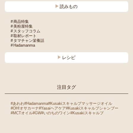
読みもの
商品特集
美粉屋特集
スタッフコラム
取材レポート
タマチャン栄養話
Hadamanma
レシピ
注目タグ
#あわわ
#Hadamanma
#Kusakiスキャルプマッサージオイル
#OH!オサカーナ
#Yasaiヘアケア
#Kusakiスキャルプシャンプー
#MCTオイル
#GW
#いのちのワイン
#Kusakiスキャルプ