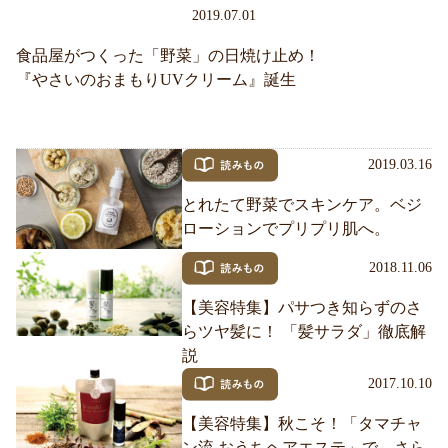
2019.07.01
食品屋がつくった「野菜」の日焼け止め！
『やさいのおまもりUVクリーム』誕生
2019.03.16
とれたて野菜でスキンケア。ベジ
ローションでプリプリ肌へ。
2018.11.06
【美容特集】パサつき知らずのさ
らツヤ髪に！ 「髪サラダ」徹底解
説
2017.10.10
【美容特集】秋こそ！「タマチャ
ン流 おうちヘアエステ」で、さら