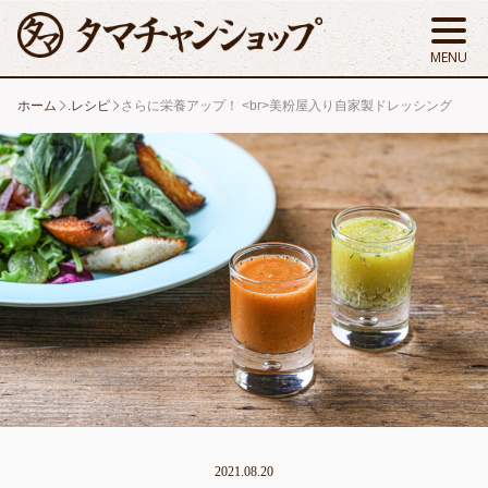
ホーム
.レシピ
さらに栄養アップ！ <br>美粉屋入り自家製ドレッシング
2021.08.20