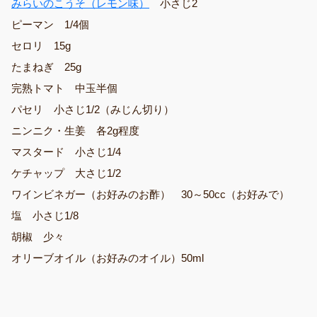
みらいのこうそ（レモン味）
小さじ2
ピーマン 1/4個
セロリ 15g
たまねぎ 25g
完熟トマト 中玉半個
パセリ 小さじ1/2（みじん切り）
ニンニク・生姜 各2g程度
マスタード 小さじ1/4
ケチャップ 大さじ1/2
ワインビネガー（お好みのお酢） 30～50cc（お好みで）
塩 小さじ1/8
胡椒 少々
オリーブオイル（お好みのオイル）50ml