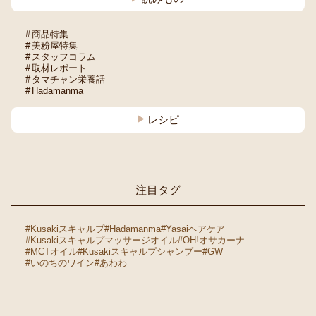
商品特集
美粉屋特集
スタッフコラム
取材レポート
タマチャン栄養話
Hadamanma
レシピ
注目タグ
#Kusakiスキャルプ
#Hadamanma
#Yasaiヘアケア
#Kusakiスキャルプマッサージオイル
#OH!オサカーナ
#MCTオイル
#Kusakiスキャルプシャンプー
#GW
#いのちのワイン
#あわわ