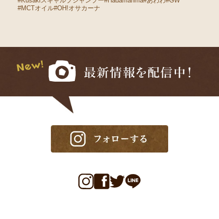
#Kusakiスキャルプシャンプー
#Hadamanma
#あわわ
#GW
#MCTオイル
#OH!オサカーナ