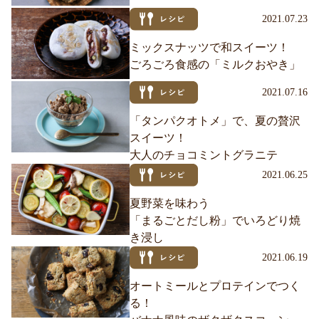
2021.07.23
ミックスナッツで和スイーツ！
ごろごろ食感の「ミルクおやき」
2021.07.16
「タンパクオトメ」で、夏の贅沢
スイーツ！
大人のチョコミントグラニテ
2021.06.25
夏野菜を味わう
「まるごとだし粉」でいろどり焼
き浸し
2021.06.19
オートミールとプロテインでつく
る！