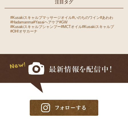
注目タグ
#Kusakiスキャルプマッサージオイル
#いのちのワイン
#あわわ
#Hadamanma
#Yasaiヘアケア
#GW
#Kusakiスキャルプシャンプー
#MCTオイル
#Kusakiスキャルプ
#OH!オサカーナ